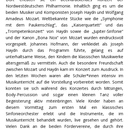
Nordwestdeutschen Philharmonie. Inhaltlich ging es um die
beiden Musiker und Komponisten Joseph Haydn und Wolfgang
Amadeus Mozart. Weltbekannte Stücke wie die „Symphonie
mit dem Paukenschlag“, das „Kaiserquartett“ und das
„Trompetenkonzert“ von Haydn sowie die „Jupiter-Sinfonie“
und der Kanon „Bona Nox“ von Mozart wurden eindrucksvoll
vorgespielt. Johannes Hofmann, der verkleidet als Joseph
Haydn durch das Programm führte, gelang es auf
unterhaltsame Weise, den Kindern die klassischen Musikwerke
altersgemäß zu vermitteln. Auch die besondere Freundschaft
zwischen Mozart und Haydn kam im Konzert zum Ausdruck. In
den letzten Wochen waren alle Schüler*innen intensiv im
Musikunterricht auf die Vorstellung vorbereitet worden. Somit
konnten sie sich während des Konzertes durch Mitsingen,
Body-Percussion und sogar einen kleinen Tanz voller
Begeisterung aktiv miteinbringen. Viele Kinder haben an
diesem Vormittag zum ersten Mal ein klassisches
Sinfonieorchester erlebt und die Instrumente, die im
Musikunterricht behandelt wurden, live gesehen und gehört.
Vielen Dank an die beiden Fördervereine, die durch ihre