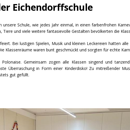
er Eichendorffschule
ch unsere Schule, wie jedes Jahr einmal, in einen farbenfrohen Karn
n, Tiere und viele weitere fantasievolle Gestalten bevölkerten die Kla
eiert. Bei lustigen Spielen, Musik und kleinen Leckereien hatten all
. Die Klassenräume waren bunt geschmückt und sorgten für echte Kar
olonaise. Gemeinsam zogen alle Klassen singend und tanzend d
chste Überraschung in Form einer Kinderdisko! Zu mitreißender Mus
ets gut gefüllt.