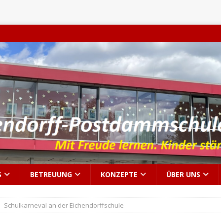
S
BETREUUNG
KONZEPTE
ÜBER UNS
Schulkarneval an der Eichendorffschule