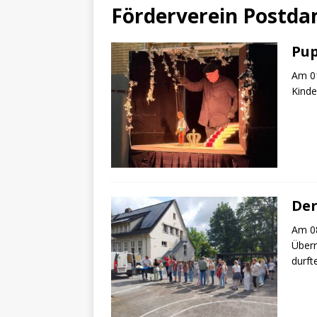
Förderverein Postd
Pup
Am 01
Kinde
Der
Am 08
Überr
durft